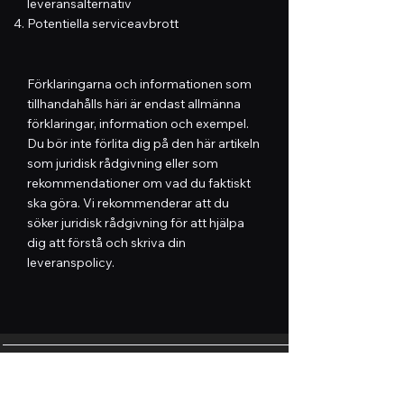
leveransalternativ
Potentiella serviceavbrott
Förklaringarna och informationen som
tillhandahålls häri är endast allmänna
förklaringar, information och exempel.
Du bör inte förlita dig på den här artikeln
som juridisk rådgivning eller som
rekommendationer om vad du faktiskt
ska göra. Vi rekommenderar att du
söker juridisk rådgivning för att hjälpa
dig att förstå och skriva din
leveranspolicy.
Allmänna villkor
Frakt och retur