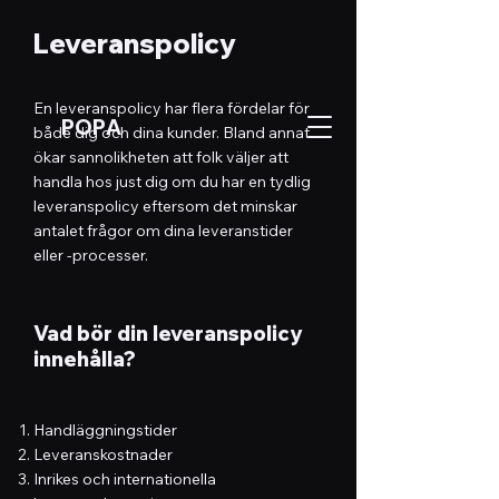
Leveranspolicy
En leveranspolicy har flera fördelar för
POPA
både dig och dina kunder. Bland annat
ökar sannolikheten att folk väljer att
handla hos just dig om du har en tydlig
leveranspolicy eftersom det minskar
antalet frågor om dina leveranstider
eller -processer.
Vad bör din leveranspolicy
innehålla?
Handläggningstider
Leveranskostnader
Inrikes och internationella